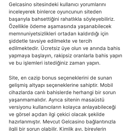
Gelcasino sitesindeki kullanıcı yorumlarını
inceleyerek binlerce oyuncunun siteden
başarıyla bahsettiğini rahatlıkla söyleyebiliriz.
Özellikle ödeme aşamasında yaşanabilecek
memnuniyetsizlikleri ortadan kaldırdığı için
şiddetle tavsiye edilmekte ve tercih
edilmektedir. Ücretsiz üye olun ve anında bahis
yapmaya başlayın, rakipsiz oranlarla bahis yapın
ve bu işlemleri istediğiniz zaman yapın.
Site, en cazip bonus seçeneklerini de sunan
gelişmiş altyapı seçeneklerine sahiptir. Mobil
cihazlarda canlı bahislerde herhangi bir sorun
yaşanmamalıdır. Ayrıca sitenin masaüstü
versiyonu kullanıcıların kolayca anlayabileceği
ve görsel açıdan ilgi çekici olacak şekilde
hazırlanmıştır. Mevcut Gelcasino bağlantınızla
ilgili bir sorun olabilir. Kimlik avı, bireylerin