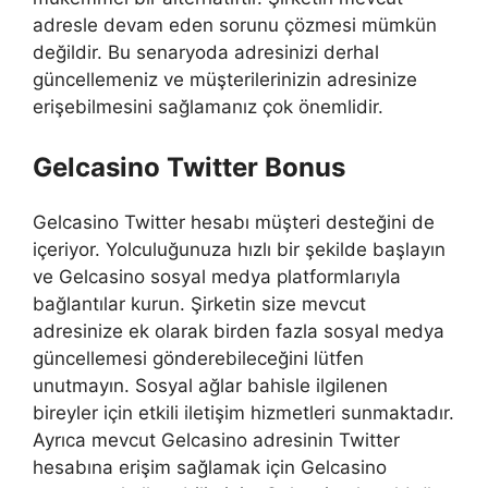
adresle devam eden sorunu çözmesi mümkün
değildir. Bu senaryoda adresinizi derhal
güncellemeniz ve müşterilerinizin adresinize
erişebilmesini sağlamanız çok önemlidir.
Gelcasino Twitter Bonus
Gelcasino Twitter hesabı müşteri desteğini de
içeriyor. Yolculuğunuza hızlı bir şekilde başlayın
ve Gelcasino sosyal medya platformlarıyla
bağlantılar kurun. Şirketin size mevcut
adresinize ek olarak birden fazla sosyal medya
güncellemesi gönderebileceğini lütfen
unutmayın. Sosyal ağlar bahisle ilgilenen
bireyler için etkili iletişim hizmetleri sunmaktadır.
Ayrıca mevcut Gelcasino adresinin Twitter
hesabına erişim sağlamak için Gelcasino