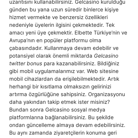
uzantısını kullanabilirsiniz. Gelcasino kurulduğu
günden bu yana uzun süredir binlerce kişiye
hizmet vermekte ve benzersiz özellikleri
nedeniyle üyelerin ilgisini çekmektedir. Tek
amacı yeni üye çekmektir. Elbette Türkiye’nin ve
Avrupa’nın en popüler platformu olma
çabasındadır. Kullanmaya devam edebilir ve
potansiyel olarak önemli miktarda
Gelcasino
twitter bonus
para kazanabilirsiniz. Bildiğiniz
gibi mobil uygulamalarımız var. Web sitesine
mobil cihazlardan da erişilebilmektedir. Artık
herhangi bir kısıtlama olmaksızın gelirinizi
artırma özgürlüğüne sahipsiniz. Organizasyonu
daha yakından takip etmek ister misiniz?
Bundan sonra Gelcasino sosyal medya
platformlarına bağlanabilirsiniz. Bu şekilde
ondan güncelleme almaya devam edebilirsiniz.
Bu aynı zamanda ziyaretçilerin konuma geri