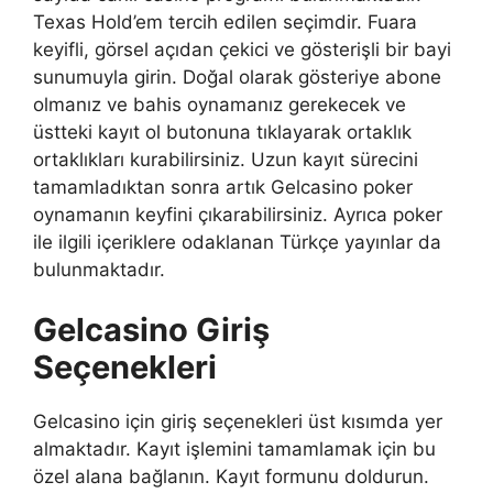
Texas Hold’em tercih edilen seçimdir. Fuara
keyifli, görsel açıdan çekici ve gösterişli bir bayi
sunumuyla girin. Doğal olarak gösteriye abone
olmanız ve bahis oynamanız gerekecek ve
üstteki kayıt ol butonuna tıklayarak ortaklık
ortaklıkları kurabilirsiniz. Uzun kayıt sürecini
tamamladıktan sonra artık Gelcasino poker
oynamanın keyfini çıkarabilirsiniz. Ayrıca poker
ile ilgili içeriklere odaklanan Türkçe yayınlar da
bulunmaktadır.
Gelcasino Giriş
Seçenekleri
Gelcasino için giriş seçenekleri üst kısımda yer
almaktadır. Kayıt işlemini tamamlamak için bu
özel alana bağlanın. Kayıt formunu doldurun.