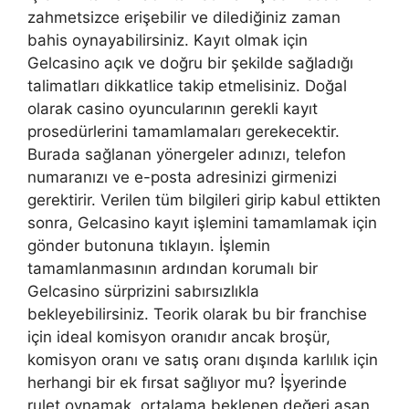
zahmetsizce erişebilir ve dilediğiniz zaman
bahis oynayabilirsiniz. Kayıt olmak için
Gelcasino açık ve doğru bir şekilde sağladığı
talimatları dikkatlice takip etmelisiniz. Doğal
olarak casino oyuncularının gerekli kayıt
prosedürlerini tamamlamaları gerekecektir.
Burada sağlanan yönergeler adınızı, telefon
numaranızı ve e-posta adresinizi girmenizi
gerektirir. Verilen tüm bilgileri girip kabul ettikten
sonra, Gelcasino kayıt işlemini tamamlamak için
gönder butonuna tıklayın. İşlemin
tamamlanmasının ardından korumalı bir
Gelcasino sürprizini sabırsızlıkla
bekleyebilirsiniz. Teorik olarak bu bir franchise
için ideal komisyon oranıdır ancak broşür,
komisyon oranı ve satış oranı dışında karlılık için
herhangi bir ek fırsat sağlıyor mu? İşyerinde
rulet oynamak, ortalama beklenen değeri aşan