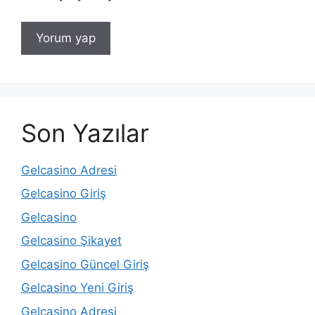
Son Yazılar
Gelcasino Adresi
Gelcasino Giriş
Gelcasino
Gelcasino Şikayet
Gelcasino Güncel Giriş
Gelcasino Yeni Giriş
Gelcasino Adresi