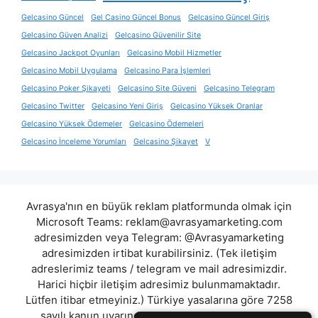
Gelcasino Güncel
Gel Casino Güncel Bonus
Gelcasino Güncel Giriş
Gelcasino Güven Analizi
Gelcasino Güvenilir Site
Gelcasino Jackpot Oyunları
Gelcasino Mobil Hizmetler
Gelcasino Mobil Uygulama
Gelcasino Para İşlemleri
Gelcasino Poker Şikayeti
Gelcasino Site Güveni
Gelcasino Telegram
Gelcasino Twitter
Gelcasino Yeni Giriş
Gelcasino Yüksek Oranlar
Gelcasino Yüksek Ödemeler
Gelcasino Ödemeleri
Gelcasino İnceleme Yorumları
Gelcasino Şikayet
V
Avrasya'nın en büyük reklam platformunda olmak için
Microsoft Teams:
reklam@avrasyamarketing.com
adresimizden veya Telegram: @Avrasyamarketing
adresimizden irtibat kurabilirsiniz. (Tek iletişim
adreslerimiz teams / telegram ve mail adresimizdir.
Harici hiçbir iletişim adresimiz bulunmamaktadır.
Lütfen itibar etmeyiniz.) Türkiye yasalarına göre 7258
sayılı kanun uyarınca yasa dışı bahis oynamanın