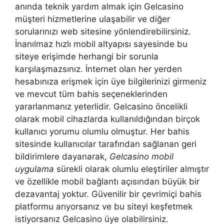
anında teknik yardım almak için Gelcasino
müşteri hizmetlerine ulaşabilir ve diğer
sorularınızı web sitesine yönlendirebilirsiniz.
İnanılmaz hızlı mobil altyapısı sayesinde bu
siteye erişimde herhangi bir sorunla
karşılaşmazsınız. İnternet olan her yerden
hesabınıza erişmek için üye bilgilerinizi girmeniz
ve mevcut tüm bahis seçeneklerinden
yararlanmanız yeterlidir. Gelcasino öncelikli
olarak mobil cihazlarda kullanıldığından birçok
kullanıcı yorumu olumlu olmuştur. Her bahis
sitesinde kullanıcılar tarafından sağlanan geri
bildirimlere dayanarak,
Gelcasino mobil
uygulama
sürekli olarak olumlu eleştiriler almıştır
ve özellikle mobil bağlantı açısından büyük bir
dezavantaj yoktur. Güvenilir bir çevrimiçi bahis
platformu arıyorsanız ve bu siteyi keşfetmek
istiyorsanız Gelcasino üye olabilirsiniz.