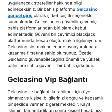
uygulanacak stratejiler hakkında bilgi
edineceksiniz. Bir bahis platformu
Gelcasino
güncel giriş
olarak şirket çeşitli seçenekler
sunmaktadır. Gelcasino en güvenilir çevrimiçi
bahis platformlarından biri olarak kabul
edilmektedir. Güvenli bir çevrimiçi blackjack
platformunda hesap oluşturmakla ilgileniyorum.
Gelcasino slot makinelerinde oynayarak para
kazanma fırsatına sahip olursunuz. Özetle
Gelcasino güvenebileceğiniz önemli ve yüksek
bahislere sahip güvenilir bir bahis şirketidir.
Gelcasino Vip Bağlantı
Gelcasino ile bağlantı kurabilmek için üye
olmanız ve kişisel bilgilerinizi doğru ve kapsamlı
bir şekilde vermeniz gerekmektedir. Kayıt
işlemini tamamladıktan sonra kişisel hesabınıza